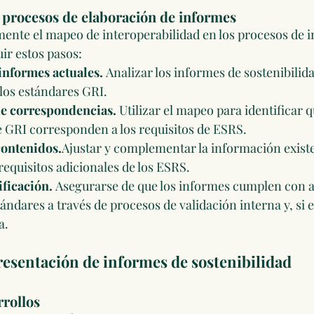
s procesos de elaboración de informes
mente el mapeo de interoperabilidad en los procesos de i
ir estos pasos:
 informes actuales.
 Analizar los informes de sostenibilida
los estándares GRI.
de correspondencias.
 Utilizar el mapeo para identificar q
e GRI corresponden a los requisitos de ESRS.
contenidos.
Ajustar y complementar la información existe
requisitos adicionales de los ESRS.
ificación.
 Asegurarse de que los informes cumplen con 
ándares a través de procesos de validación interna y, si e
a.
presentación de informes de sostenibilidad
rrollos