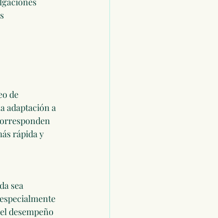
ulgaciones 
s 
eo de 
la adaptación a 
 corresponden 
ás rápida y 
da sea 
 especialmente 
r el desempeño 