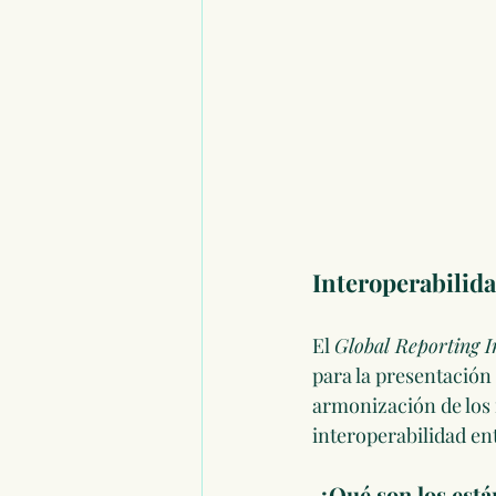
Interoperabilida
El 
Global Reporting In
para la presentación 
armonización de los
interoperabilidad en
 ¿Qué son los est