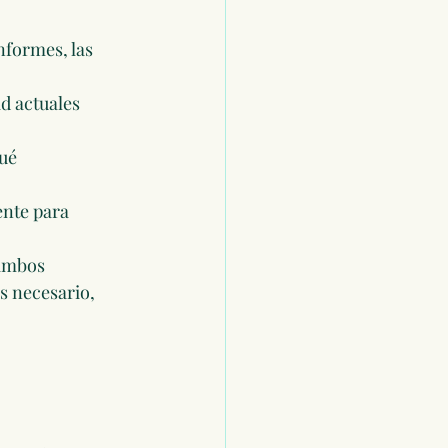
nformes, las 
d actuales 
ué 
nte para 
ambos 
s necesario, 