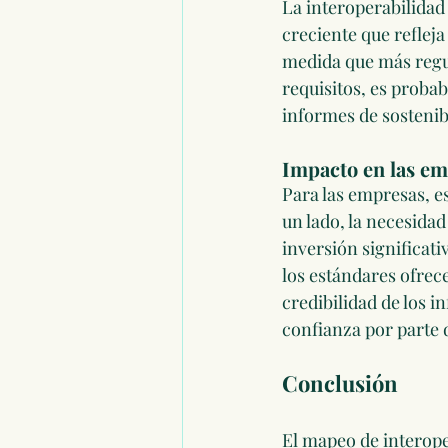
La interoperabilidad
creciente que refleja
medida que más regul
requisitos, es proba
informes de sostenibi
Impacto en las e
Para las empresas, e
un lado, la necesida
inversión significati
los estándares ofrece
credibilidad de los i
confianza por parte d
Conclusión
El mapeo de interope