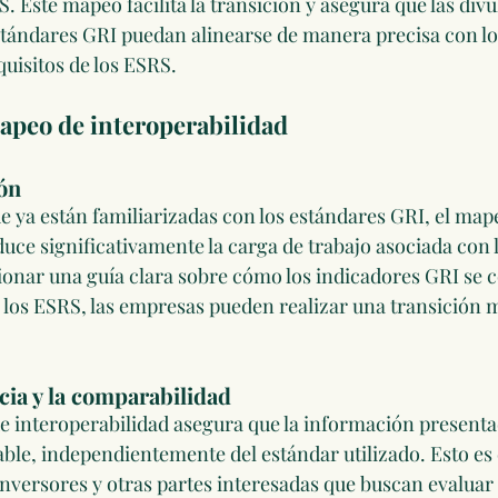
S. Este mapeo facilita la transición y asegura que las div
estándares GRI puedan alinearse de manera precisa con lo
uisitos de los ESRS.
apeo de interoperabilidad
ión
e ya están familiarizadas con los estándares GRI, el map
uce significativamente la carga de trabajo asociada con 
ionar una guía clara sobre cómo los indicadores GRI se
 
los ESRS, las empresas pueden realizar una transición m
cia y la comparabilidad
e interoperabilidad asegura que la información presenta
le, independientemente del estándar utilizado. Esto es
inversores y otras partes interesadas que buscan evalua