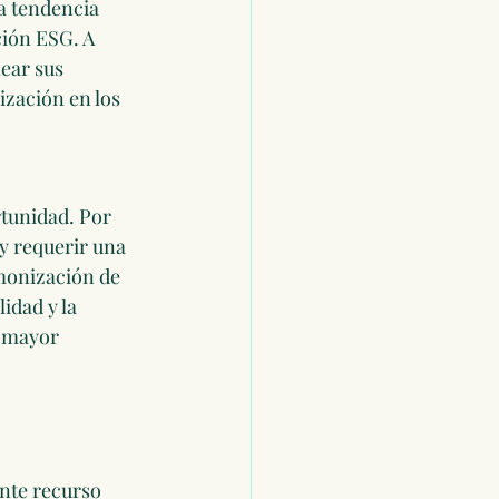
a tendencia 
ción ESG. A 
ear sus 
zación en los 
tunidad. Por 
y requerir una 
rmonización de 
idad y la 
a mayor 
nte recurso 