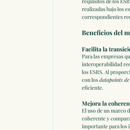
requisitos de los ESR
realizadas bajo los 
correspondientes req
Beneficios del m
Facilita la transic
Para las empresas qu
interoperabilidad red
los ESRS. Al proporc
con los 
datapoints de
eficiente.
Mejora la coheren
El uso de un marco d
coherente y comparab
importante para los 