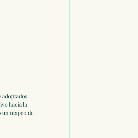
e adoptados 
vo hacia la 
o un mapeo de 