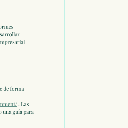
formes 
sarrollar 
empresarial 
e de forma 
gnment/
 . Las 
o una guía para 