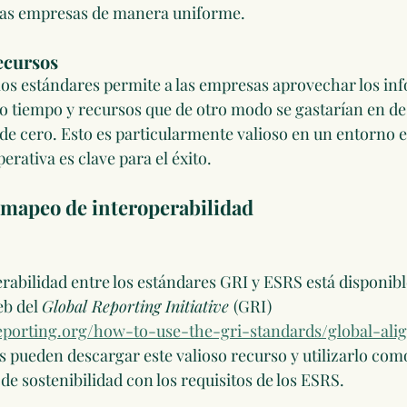
 las empresas de manera uniforme.
ecursos
os estándares permite a las empresas aprovechar los in
o tiempo y recursos que de otro modo se gastarían en de
e cero. Esto es particularmente valioso en un entorno 
erativa es clave para el éxito.
 mapeo de interoperabilidad
rabilidad entre los estándares GRI y ESRS está disponibl
eb del 
Global Reporting Initiative 
(GRI) 
eporting.org/how-to-use-the-gri-standards/global-ali
 pueden descargar este valioso recurso y utilizarlo com
de sostenibilidad con los requisitos de los ESRS.