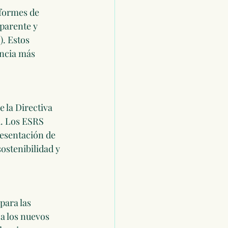
nformes de 
parente y 
. Estos 
ncia más 
 la Directiva 
. Los ESRS 
esentación de 
ostenibilidad y 
para las 
a los nuevos 