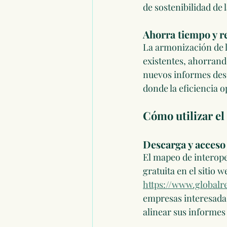
de sostenibilidad de
Ahorra tiempo y r
La armonización de l
existentes, ahorrand
nuevos informes desd
donde la eficiencia op
Cómo utilizar el
Descarga y acceso
El mapeo de interope
gratuita en el sitio w
https://www.globalr
empresas interesadas
alinear sus informes 