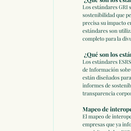
Los estándares GRI s
sostenibilidad que p
precisa su impacto e
estándares son utili
completo para la div
 ¿Qué son los est
Los estándares ESRS 
de Información sobre
están diseñados para
informes de sostenibi
transparencia corpor
Mapeo de interope
El mapeo de interope
empresas que ya info