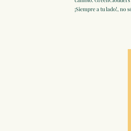
cambio. GreenClouders of
¡Siempre a tu lado!, no 